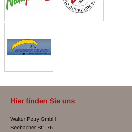
Hier finden Sie uns
Walter Petry GmbH
Seebacher Str. 76